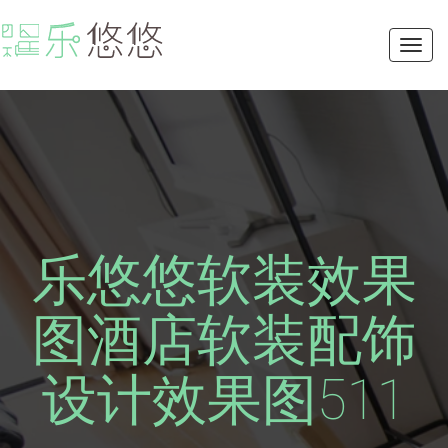
Toggl
navig
乐悠悠软装效果
图酒店软装配饰
设计效果图511