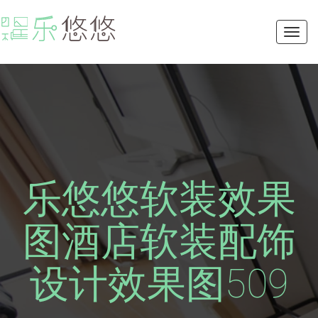
Toggl
navig
乐悠悠软装效果
图酒店软装配饰
设计效果图509