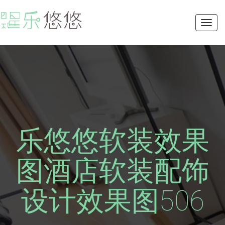
Toggl
navig
乐悠悠软装效果
图酒店软装配饰
设计效果图506