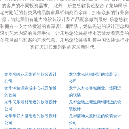
的客户的不同投资需求。 此外，乐悠悠软装还整合了龙华民乐
老村附近的各类风格品牌家具经销商百余家，拥有众多的行业资
源，为此我们有能力将软装设计及产品配套做到最好! 乐悠悠软
装拥有一支才华横溢的资深设计师团队，凭借先进的设计理念和
深刻艺术内涵的展示手法，让乐悠悠软装品牌永远散发着完美的
创意灵感与和谐的艺术气息。乐悠悠软装将引领中国软装饰行业
真正迈进典雅别致的家居新时代。
龙华尚峻花园附近的软装设计
龙华龙光玖钻附近的软装设计
公司
公司
龙华鸿荣源壹成中心花园附近
龙华东方会客城商业广场附近
的软装
的软装
龙华民乐老村附近的软装设计
龙华金地上塘道商铺附近的软
公司
装设计
龙华华联大厦附近的软装设计
龙华蓝坤大厦附近的软装设计
公司
公司