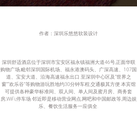
作者：深圳乐悠悠软装设计
深圳舒适酒店位于深圳市宝安区福永镇福洲大道46号,正面华联
购物广场,毗邻深圳国际机场、福永港澳码头、广深高速、107国
道、宝安大道、沿海高速福永出口.至深圳中心区及“世界之
窗”“欢乐谷”等购物游玩胜地约30分钟车程,交通极其方便.本宾馆
可提供各种豪华标准间、双人间、单人间及蜜月房、商务套
房,WiFi,停车场.邻近即是移动营业网点,网吧和中国邮政等,周边娱
乐、餐饮生活服务一应俱全.